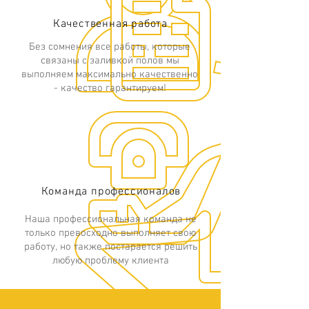
Качественная работа
Без сомнения все работы, которые
связаны с заливкой полов мы
выполняем максимально качественно
- качество гарантируем!
Команда профессионалов
Наша профессиональная команда не
только превосходно выполняет свою
работу, но также постарается решить
любую проблему клиента